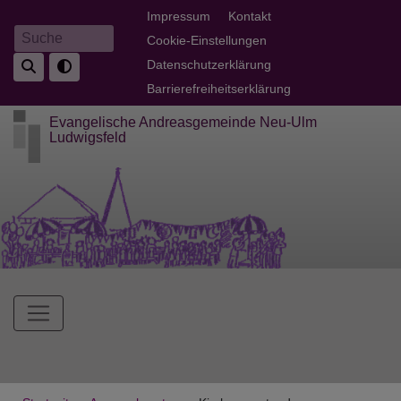
Direkt
Fußbereichsmenü
Impressum
Kontakt
zum
Cookie-Einstellungen
Suche
Inhalt
Datenschutzerklärung
Barrierefreiheitserklärung
Evangelische Andreasgemeinde Neu-Ulm
Ludwigsfeld
Hauptnavigation